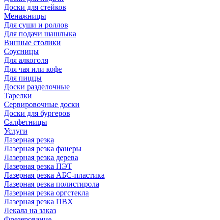
Доски для стейков
Менажницы
Для суши и роллов
Для подачи шашлыка
Винные столики
Соусницы
Для алкоголя
Для чая или кофе
Для пиццы
Доски разделочные
Тарелки
Сервировочные доски
Доски для бургеров
Салфетницы
Услуги
Лазерная резка
Лазерная резка фанеры
Лазерная резка дерева
Лазерная резка ПЭТ
Лазерная резка АБС-пластика
Лазерная резка полистирола
Лазерная резка оргстекла
Лазерная резка ПВХ
Лекала на заказ
Фрезерование