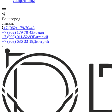
Салфетницы
Ваш город
Лиски
+7 (962) 179-70-43
+7 (962) 179-70-43
Роман
+7 (903) 011-52-93
Виталий
+7 (903) 636-33-18
Дмитрий