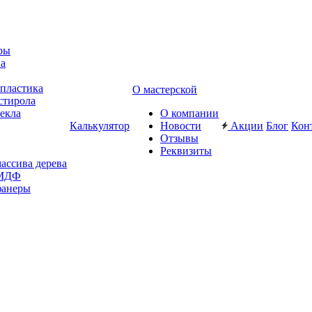
ры
ва
-пластика
О мастерской
стирола
текла
О компании
Калькулятор
Новости
Акции
Блог
Кон
Отзывы
Реквизиты
массива дерева
 МДФ
фанеры