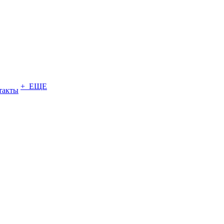
+ ЕЩЕ
такты