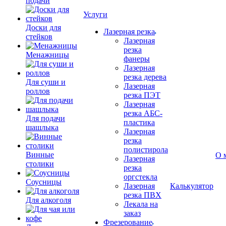
подачи
Услуги
Доски для
Лазерная резка
стейков
Лазерная
резка
Менажницы
фанеры
Лазерная
резка дерева
Для суши и
Лазерная
роллов
резка ПЭТ
Лазерная
резка АБС-
Для подачи
пластика
шашлыка
Лазерная
резка
полистирола
Винные
О 
Лазерная
столики
резка
оргстекла
Соусницы
Лазерная
Калькулятор
резка ПВХ
Для алкоголя
Лекала на
заказ
Фрезерование