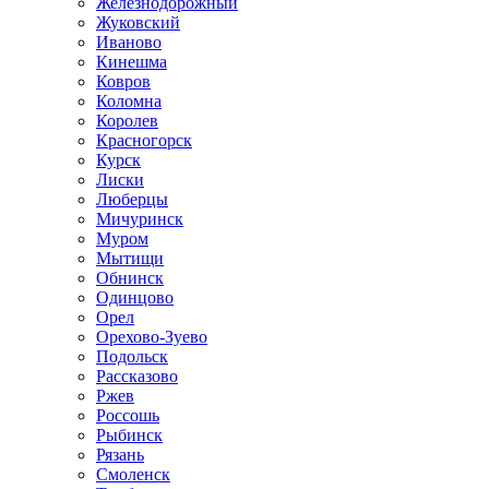
Железнодорожный
Жуковский
Иваново
Кинешма
Ковров
Коломна
Королев
Красногорск
Курск
Лиски
Люберцы
Мичуринск
Муром
Мытищи
Обнинск
Одинцово
Орел
Орехово-Зуево
Подольск
Рассказово
Ржев
Россошь
Рыбинск
Рязань
Смоленск