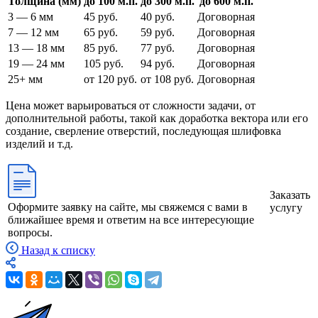
Толщина (мм)
до 100 м.п.
до 300 м.п.
до 600 м.п.
3 — 6 мм
45 руб.
40 руб.
Договорная
7 — 12 мм
65 руб.
59 руб.
Договорная
13 — 18 мм
85 руб.
77 руб.
Договорная
19 — 24 мм
105 руб.
94 руб.
Договорная
25+ мм
от 120 руб.
от 108 руб.
Договорная
Цена может варьироваться от сложности задачи, от
дополнительной работы, такой как доработка вектора или его
создание, сверление отверстий, последующая шлифовка
изделий и т.д.⁠
Заказать
Оформите заявку на сайте, мы свяжемся с вами в
услугу
ближайшее время и ответим на все интересующие
вопросы.
Назад к списку