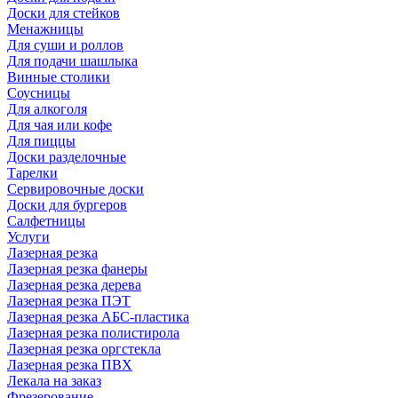
Доски для стейков
Менажницы
Для суши и роллов
Для подачи шашлыка
Винные столики
Соусницы
Для алкоголя
Для чая или кофе
Для пиццы
Доски разделочные
Тарелки
Сервировочные доски
Доски для бургеров
Салфетницы
Услуги
Лазерная резка
Лазерная резка фанеры
Лазерная резка дерева
Лазерная резка ПЭТ
Лазерная резка АБС-пластика
Лазерная резка полистирола
Лазерная резка оргстекла
Лазерная резка ПВХ
Лекала на заказ
Фрезерование