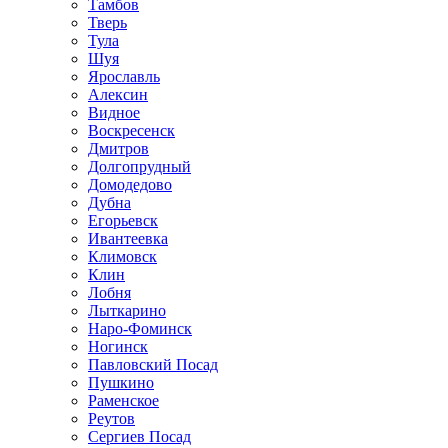
Тамбов
Тверь
Тула
Шуя
Ярославль
Алексин
Видное
Воскресенск
Дмитров
Долгопрудный
Домодедово
Дубна
Егорьевск
Ивантеевка
Климовск
Клин
Лобня
Лыткарино
Наро-Фоминск
Ногинск
Павловский Посад
Пушкино
Раменское
Реутов
Сергиев Посад