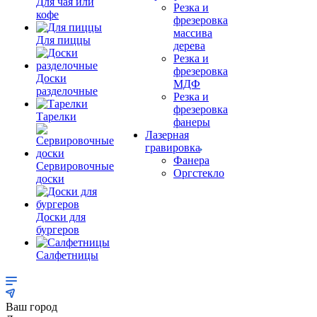
Для чая или
Резка и
кофе
фрезеровка
массива
Для пиццы
дерева
Резка и
фрезеровка
Доски
МДФ
разделочные
Резка и
фрезеровка
Тарелки
фанеры
Лазерная
гравировка
Фанера
Сервировочные
Орг­стек­ло
доски
Доски для
бургеров
Салфетницы
Ваш город