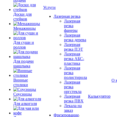
подачи
Услуги
Доски для
Лазерная резка
стейков
Лазерная
резка
Менажницы
фанеры
Лазерная
резка дерева
Для суши и
Лазерная
роллов
резка ПЭТ
Лазерная
резка АБС-
Для подачи
пластика
шашлыка
Лазерная
резка
полистирола
Винные
О 
Лазерная
столики
резка
оргстекла
Соусницы
Лазерная
Калькулятор
резка ПВХ
Для алкоголя
Лекала на
заказ
Фрезерование