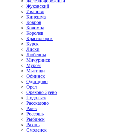
Железнодорожный
Жуковский
Иваново
Кинешма
Ковров
Коломна
Королев
Красногорск
Курск
Лиски
Люберцы
Мичуринск
Муром
Мытищи
Обнинск
Одинцово
Орел
Орехово-Зуево
Подольск
Рассказово
Ржев
Россошь
Рыбинск
Рязань
Смоленск