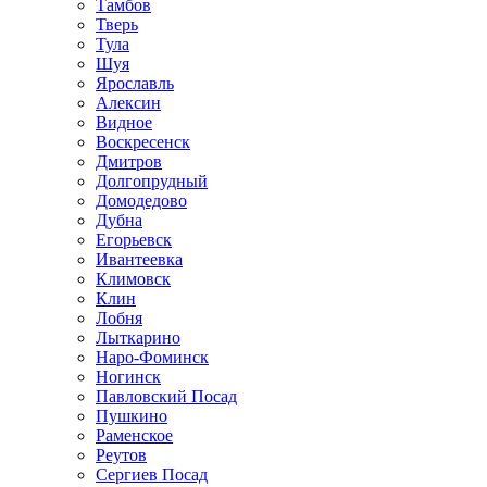
Тамбов
Тверь
Тула
Шуя
Ярославль
Алексин
Видное
Воскресенск
Дмитров
Долгопрудный
Домодедово
Дубна
Егорьевск
Ивантеевка
Климовск
Клин
Лобня
Лыткарино
Наро-Фоминск
Ногинск
Павловский Посад
Пушкино
Раменское
Реутов
Сергиев Посад