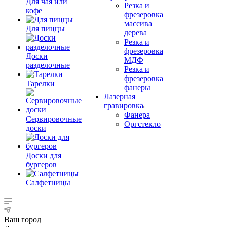
Для чая или
Резка и
кофе
фрезеровка
массива
Для пиццы
дерева
Резка и
фрезеровка
Доски
МДФ
разделочные
Резка и
фрезеровка
Тарелки
фанеры
Лазерная
гравировка
Фанера
Сервировочные
Орг­стек­ло
доски
Доски для
бургеров
Салфетницы
Ваш город