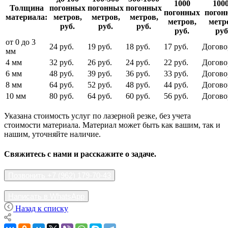
1000
100
Толщина
погонных
погонных
погонных
погонных
погон
материала:
метров,
метров,
метров,
метров,
метр
руб.
руб.
руб.
руб.
руб
от 0 до 3
24 руб.
19 руб.
18 руб.
17 руб.
Догово
мм
4 мм
32 руб.
26 руб.
24 руб.
22 руб.
Догово
6 мм
48 руб.
39 руб.
36 руб.
33 руб.
Догово
8 мм
64 руб.
52 руб.
48 руб.
44 руб.
Догово
10 мм
80 руб.
64 руб.
60 руб.
56 руб.
Догово
Указана стоимость услуг по лазерной резке, без учета
стоимости материала. Материал может быть как вашим, так и
нашим, уточняйте наличие.
Свяжитесь с нами и расскажите о задаче.
Позвонить +7 (962) 179-70-43
Написать в WhatsApp
Назад к списку