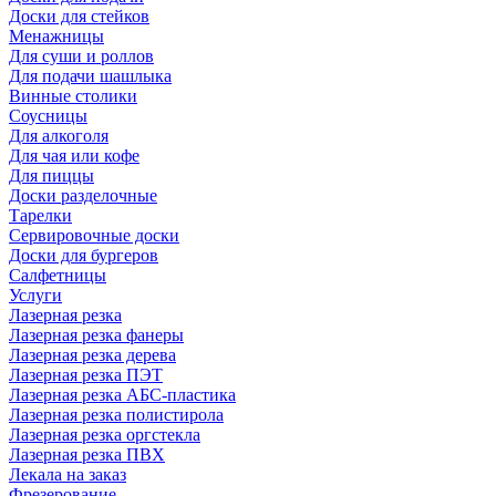
Доски для стейков
Менажницы
Для суши и роллов
Для подачи шашлыка
Винные столики
Соусницы
Для алкоголя
Для чая или кофе
Для пиццы
Доски разделочные
Тарелки
Сервировочные доски
Доски для бургеров
Салфетницы
Услуги
Лазерная резка
Лазерная резка фанеры
Лазерная резка дерева
Лазерная резка ПЭТ
Лазерная резка АБС-пластика
Лазерная резка полистирола
Лазерная резка оргстекла
Лазерная резка ПВХ
Лекала на заказ
Фрезерование